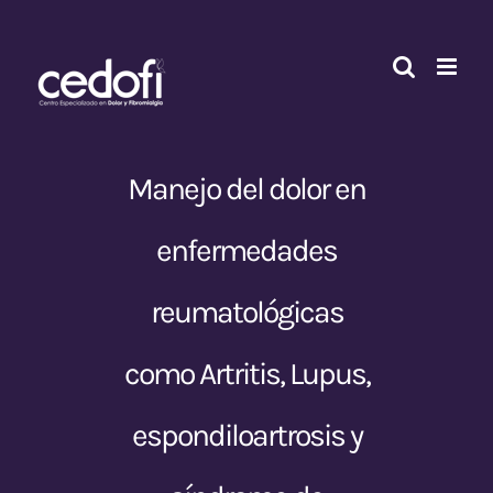
Skip
to
content
Manejo del dolor en
enfermedades
reumatológicas
como Artritis, Lupus,
espondiloartrosis y