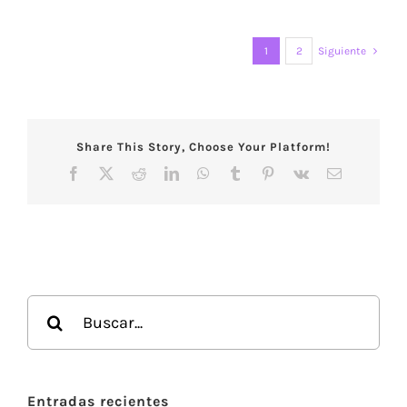
1
2
Siguiente
Share This Story, Choose Your Platform!
Facebook
X
Reddit
LinkedIn
WhatsApp
Tumblr
Pinterest
Vk
Correo
electrónico
Buscar:
Entradas recientes