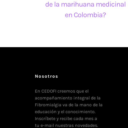
de la marihuana medicinal
en Colombia?
Nosotros
En CEDOFI creemos que el
acompañamiento integral de la
Fibromialgia va de la mano de la
educación y el conocimiento.
Inscríbete y recibe cada mes a
tu e-mail nuestras novedades.