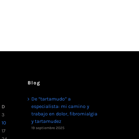
Blog
De “tartamudo” a
especialista: mi camino y
D
trabajo en dolor, fibromialgia
3
y tartamudez
10
19 septiembre 2025
17
24