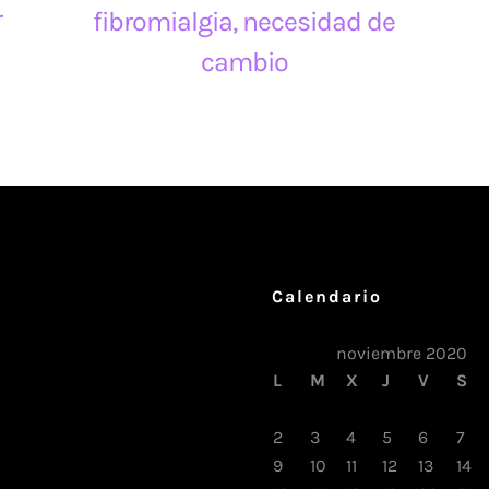
r
fibromialgia, necesidad de
cambio
Calendario
noviembre 2020
L
M
X
J
V
S
2
3
4
5
6
7
9
10
11
12
13
14