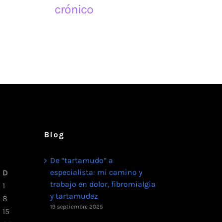
crónico
Blog
De “tartamudo” a
especialista: mi camino y
D
trabajo en dolor, fibromialgia
1
y tartamudez
8
19 septiembre 2025
15