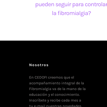
pueden seguir para controla
la fibromialgia?
Nosotros
En CEDOFI creemos que el
acompañamiento integral de la
Fibromialgia va de la mano de la
educación y el conocimiento.
Inscríbete y recibe cada mes a
tu e-mail nuestras novedades.