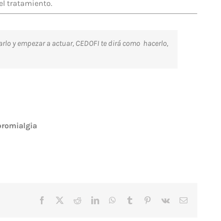
el tratamiento.
rlo y empezar a actuar, CEDOFI te dirá como hacerlo,
ibromialgia
Facebook
X
Reddit
LinkedIn
WhatsApp
Tumblr
Pinterest
Vk
Correo
electrónico