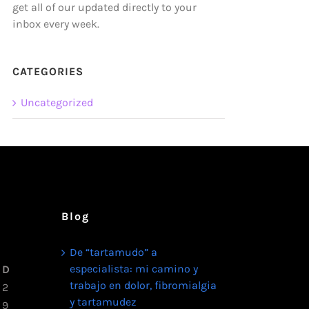
get all of our updated directly to your
inbox every week.
CATEGORIES
Uncategorized
Blog
De “tartamudo” a
especialista: mi camino y
D
trabajo en dolor, fibromialgia
2
y tartamudez
9