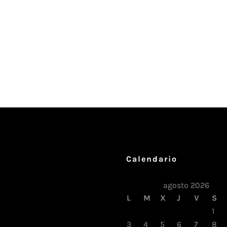
Calendario
agosto 2026
L
M
X
J
V
S
1
3
4
5
6
7
8