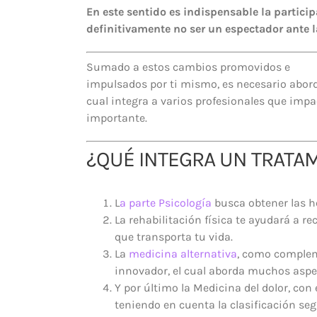
En este sentido es
indispensable la particip
definitivamente no ser un espectador ante 
Sumado a estos cambios promovidos e
impulsados por ti mismo, es nece
sario abor
cual integra a varios profesionales que imp
importante.
¿QUÉ INTEGRA UN TRATA
L
a parte Psicología
busca obtener las h
La rehabilitación física te ayudará a re
que transporta tu vida.
La
medicina alternativa
, como complem
innovador, el cual aborda muchos aspec
Y por último la Medicina del dolor, con
teniendo en cuenta la clasificación seg