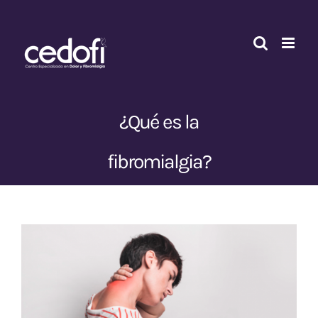
Skip
to
content
¿Qué es la
fibromialgia?
Ver
imagen
más
grande